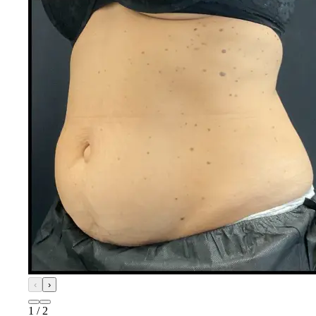
‹
›
1
/
2