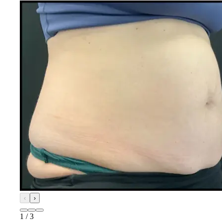
‹
›
1
/
3