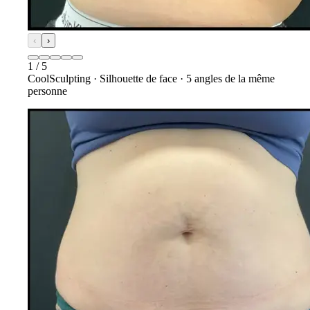
‹
›
1
/
5
CoolSculpting
·
Silhouette de face
·
5
angles de la même
personne