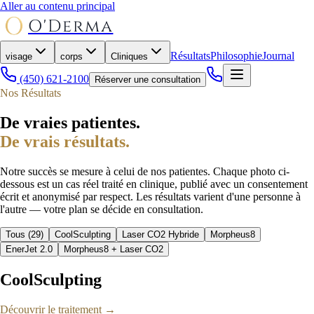
Aller au contenu principal
O'Derma
Résultats
Philosophie
Journal
visage
corps
Cliniques
(450) 621-2100
Réserver une consultation
Nos Résultats
De vraies patientes.
De vrais résultats.
Notre succès se mesure à celui de nos patientes. Chaque photo ci-
dessous est un cas réel traité en clinique, publié avec un consentement
écrit et anonymisé par respect. Les résultats varient d'une personne à
l'autre — votre plan se décide en consultation.
Tous (29)
CoolSculpting
Laser CO2 Hybride
Morpheus8
EnerJet 2.0
Morpheus8 + Laser CO2
CoolSculpting
Découvrir le traitement →