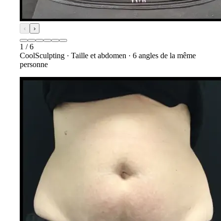
‹
›
1
/
6
CoolSculpting
·
Taille et abdomen
·
6
angles de la même
personne